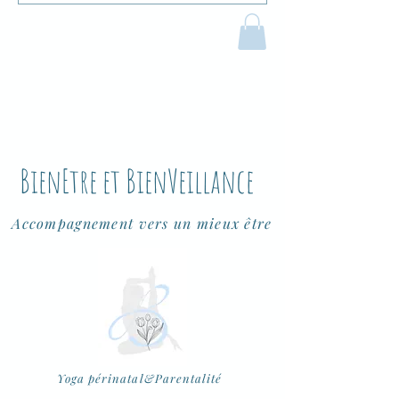
B
ien
E
tre et
B
ien
V
eillance
Accompagnement vers un mieux être
Yoga périnatal&Parentalité