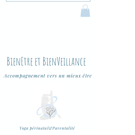
B
ien
E
tre et
B
ien
V
eillance
Accompagnement vers un mieux être
Yoga périnatal&Parentalité